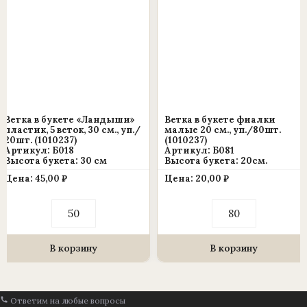
уп.)
(уп./
20
шт.)
Ветка в букете «Ландыши»
Ветка в букете фиалки
пластик, 5 веток, 30 см., уп./
малые 20 см., уп./80шт.
20шт. (1010237)
(1010237)
Артикул: Б018
Артикул: Б081
Высота букета: 30 см
Высота букета: 20см.
Цена:
45,00
₽
Цена:
20,00
₽
Количество
Количество
товара
товара
Ветка
Ветка
в
в
букете
букете
В корзину
В корзину
«Ландыши»
фиалки
пластик,
малые
5
20
веток,
см.,
Ответим на любые вопросы
30
уп./80шт.