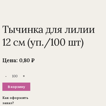
Тычинка для лилии
12 см (уп./100 шт)
Цена:
0,80
₽
Количество
-
+
товара
Тычинка
для
В корзину
лилии
12
см
Как оформить
(уп./100
заказ?
шт)