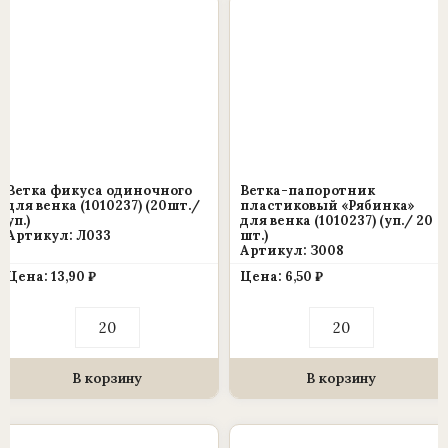
Ветка фикуса одиночного
Ветка-папоротник
для венка (1010237) (20шт./
пластиковый «Рябинка»
уп.)
для венка (1010237) (уп./ 20
Артикул: Л033
шт.)
Артикул: З008
Цена:
13,90
₽
Цена:
6,50
₽
Количество
Количество
товара
товара
Ветка
Ветка-
фикуса
папоротник
одиночного
пластиковый
В корзину
В корзину
для
«Рябинка»
венка
для
(1010237)
венка
(20шт./
(1010237)