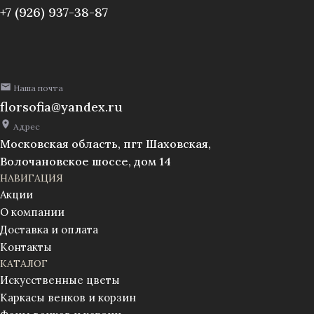
см.,
(1010237)
+7 (926) 937-38-87
уп./
20шт.
(1010237)
Наша почта
florsofia@yandex.ru
Адрес
Московская область, пгт Шаховская,
Волочановское шоссе, дом 14
НАВИГАЦИЯ
Акции
О компании
Доставка и оплата
Контакты
КАТАЛОГ
Искусственные цветы
Каркасы венков и корзин