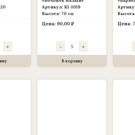
«Бочонок малый»
«Бараб
020
Артикул: К1-1019
Артикул
Высота: 70 см
Высота:
Цена:
90,00
₽
Цена:
чество
Количество
+
-
+
ра
товара
ас
Каркас
для
а
венка
ину
В корзину
237)
(1010237)
ина
корзина
чка»
«Бочонок
малый»