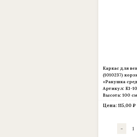
Каркас для ве
(1010237) корз
«Ракушка сре
Артикул: К1-10
Высота: 100 с
Цена:
115,00
₽
Коли
-
това
Карк