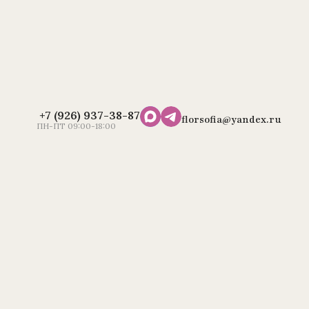
+7 (926) 937-38-87
florsofia@yandex.ru
ПН-ПТ 09:00-18:00