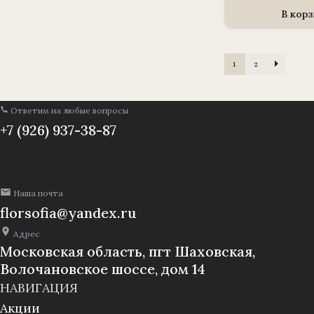
для
венк
В корз
(1010
корз
«Рак
сред
1
2
Ответим на любые вопросы
+7 (926) 937-38-87
Наша почта
florsofia@yandex.ru
Адрес
Московская область, пгт Шаховская,
Волочановское шоссе, дом 14
НАВИГАЦИЯ
Акции