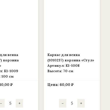
для венка
Каркас для венка
7) корзина
(1010237) корзина «Стул»
»
Артикул: К1-1008
: К1-1009
Высота: 70 см
 100 см
110,00
₽
Цена:
60,00
₽
Количество
Количество
-
+
-
+
товара
товара
Каркас
Каркас