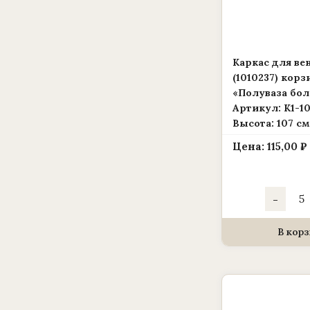
Каркас для ве
(1010237) корз
«Полуваза бо
Артикул: К1-10
Высота: 107 см
Цена:
115,00
₽
Коли
-
това
Карк
для
венк
В корз
(1010
корз
«Пол
боль