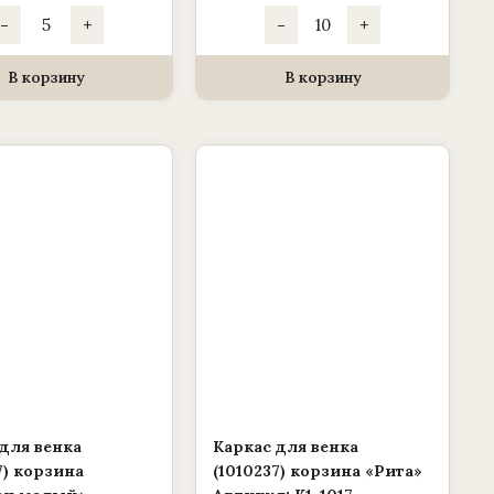
Количество
Количество
-
+
-
+
товара
товара
Каркас
Каркас
для
для
венка
венка
В корзину
В корзину
(1010237)
(1010237)
корзина
полянка
«Лукошко»
«Круг
большой»
для венка
Каркас для венка
7) корзина
(1010237) корзина «Рита»