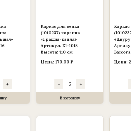
нка
Каркас для венка
Каркас 
ина
(1010237) корзина
(101023
льшая»
«Грация-капля»
«Двуру
16
Артикул: К1-1015
Артикул
Высота: 110 см
Высота:
Цена:
170,00
₽
Цена:
чество
Количество
+
-
+
ра
товара
ас
Каркас
для
а
венка
ину
В корзину
237)
(1010237)
ина
корзина
уваза
«Грация-
шая»
капля»