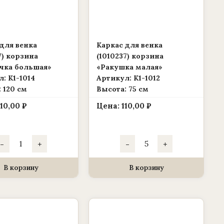
для венка
Каркас для венка
7) корзина
(1010237) корзина
чка большая»
«Ракушка малая»
: К1-1014
Артикул: К1-1012
 120 см
Высота: 75 см
210,00
₽
Цена:
110,00
₽
Количество
Количество
-
+
-
+
товара
товара
Каркас
Каркас
для
для
венка
венка
В корзину
В корзину
(1010237)
(1010237)
корзина
корзина
«Двуручка
«Ракушка
большая»
малая»