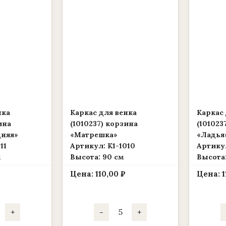
нка
Каркас для венка
Каркас 
ина
(1010237) корзина
(101023
дняя»
«Матрешка»
«Ладья
11
Артикул: К1-1010
Артикул
м
Высота: 90 см
Высота:
Цена:
110,00
₽
Цена:
чество
Количество
+
-
+
ра
товара
ас
Каркас