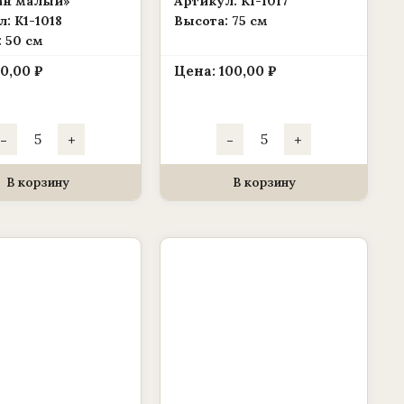
ан малый»
Артикул: К1-1017
: К1-1018
Высота: 75 см
 50 см
70,00
₽
Цена:
100,00
₽
Количество
Количество
-
+
-
+
товара
товара
Каркас
Каркас
для
для
венка
венка
В корзину
В корзину
(1010237)
(1010237)
корзина
корзина
«Барабан
«Рита»
малый»