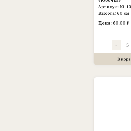
«Юбочка»
Артикул: К1-1
Высота: 60 см
Цена:
60,00
₽
Коли
-
това
Карк
для
венк
В корз
(1010
корз
«Юбо