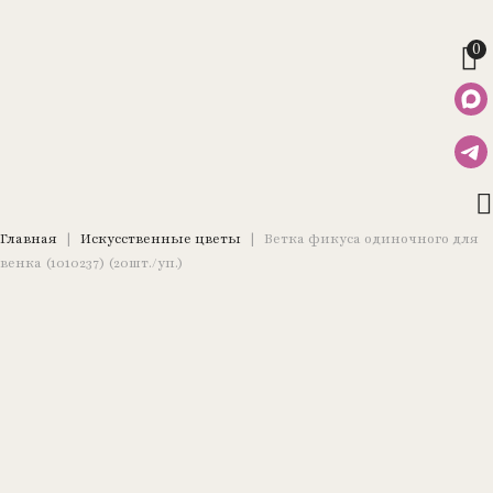
0
Главная
|
Искусственные цветы
|
Ветка фикуса одиночного для
венка (1010237) (20шт./уп.)