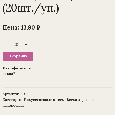
(20шт./уп.)
Цена:
13,90
₽
Количество
-
+
товара
Ветка
фикуса
В корзину
одиночного
для
венка
Как оформить
(1010237)
заказ?
(20шт./
уп.)
Артикул:
Л033
Категории
Искусственные цветы
,
Ветки деревьев,
папоротник