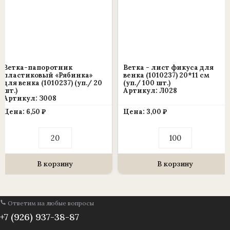
шт.
(1010237)
Ветка-папоротник
Ветка - лист фикуса для
пластиковый «Рябинка»
венка (1010237) 20*11 см
для венка (1010237) (уп./ 20
(уп./ 100 шт.)
шт.)
Артикул: Л028
Артикул: З008
Цена:
6,50
₽
Цена:
3,00
₽
Количество
Количество
товара
товара
Ветка-
Ветка
папоротник
-
пластиковый
лист
В корзину
В корзину
«Рябинка»
фикуса
для
для
венка
венка
(1010237)
(1010237)
Ответим на любые вопросы
(уп./
20*11
20
см
+7 (926) 937-38-87
шт.)
(уп./
100