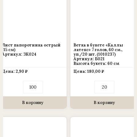
Лист папоротника острый
Ветка в букете «Каллы
(15 см)
латекс» 7 голов, 60 см.,
Артикул: ЗК024
уп./20 шт. (1010237)
Артикул: Б021
Высота букета: 60 см
Цена:
2,90
₽
Цена:
180,00
₽
Количество
Количество
товара
товара
Лист
Ветка
папоротника
в
острый
букете
В корзину
В корзину
(15
«Каллы
см)
латекс»
7
голов,
60
см.,
уп./20