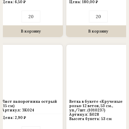
Цена:
6,50
₽
Цена:
180,00
₽
Количество
Количество
товара
товара
Ветка
Ветка
пальмы
в
пластиковая
букете
В корзину
В корзину
для
«Каллы
венка
латекс»
(1010237)
7
(уп./
голов,
20
60
шт.)
см.,
уп./20
шт.
(1010237)
Лист папоротника острый
Ветка в букете «Крученые
(15 см)
розы» 12 веток, 53 см.,
Артикул: ЗК024
уп./7шт. (1010237)
Артикул: Б028
Цена:
2,90
₽
Высота букета: 53 см
Количество