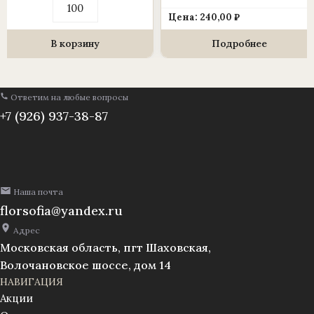
товара
Цена:
240,00
₽
Лист
папоротника
острый
В корзину
Подробнее
(15
см)
Ответим на любые вопросы
+7 (926) 937-38-87
Наша почта
florsofia@yandex.ru
Адрес
Московская область, пгт Шаховская,
Волочановское шоссе, дом 14
НАВИГАЦИЯ
Акции