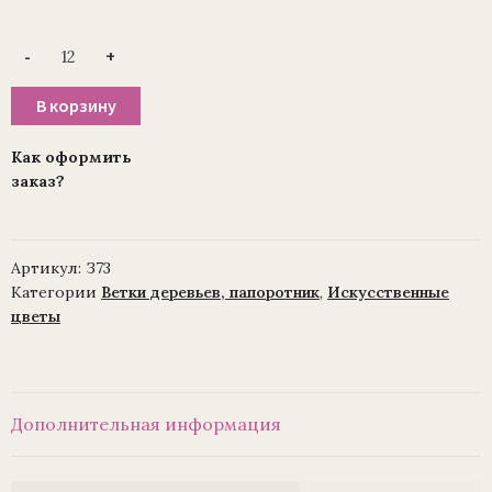
Количество
-
+
товара
Ветка
бамбука
В корзину
тройная
для
венка
Как оформить
(1010237)
заказ?
(уп.
/
12
шт.)
Артикул:
З73
Категории
Ветки деревьев, папоротник
,
Искусственные
цветы
Дополнительная информация