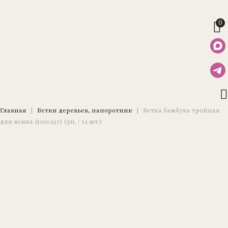
0
Главная
|
Ветки деревьев, папоротник
|
Ветка бамбука тройная
для венка (1010237) (уп. / 12 шт.)