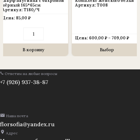
Шарф паутинка с бахромой
Комплект женского белья
на
чёрный 165*65см
Артикул: Т008
Артикул: Т180/Ч
странице
Цена:
85,00
₽
товара.
Количество
товара
Диап
Цена:
600,00
₽
–
709,00
₽
Шарф
цен:
паутинка
600,
с
В корзину
Выбор
–
бахромой
709,0
чёрный
165*65см
Ответим на любые вопросы
+7 (926) 937-38-87
Наша почта
florsofia@yandex.ru
Адрес