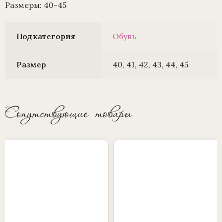
Размеры: 40-45
Подкатегория
Обувь
Размер
40, 41, 42, 43, 44, 45
Сопутствующие товары
Этот
товар
имеет
несколько
вариаций.
Опции
можно