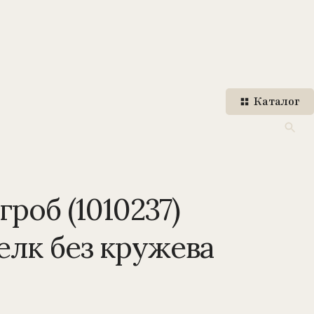
Каталог
роб (1010237)
елк без кружева