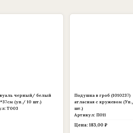
ко
.
е
вуаль черный/ белый
Подушка в гроб (1010237)
0*37см (уп./ 10 шт.)
атласная с кружевом (Уп.
ул: Т003
шт.)
Артикул: П011
Цена:
183,00
₽