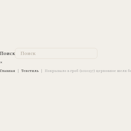
Поиск
×
Главная
|
Текстиль
|
Покрывало в гроб (1010237) церковное шелк б