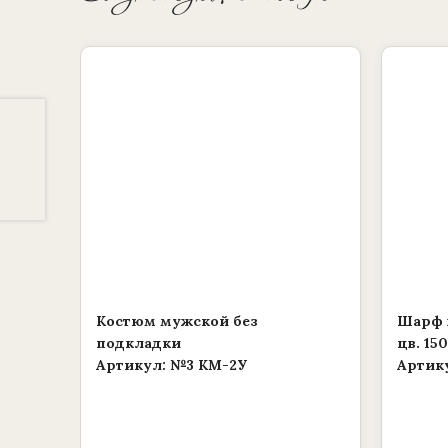
Этот
Этот
товар
товар
имеет
имеет
несколько
несколь
вариаций.
вариаций
Опции
Опции
можно
можно
выбрать
выбрать
на
на
странице
страниц
товара.
товара.
Костюм мужской без
Шарф 
подкладки
цв. 15
Артикул: №3 КМ-2У
Артик