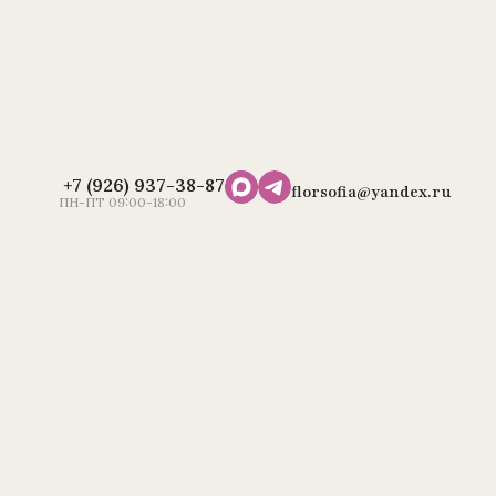
+7 (926) 937-38-87
florsofia@yandex.ru
ПН-ПТ 09:00-18:00