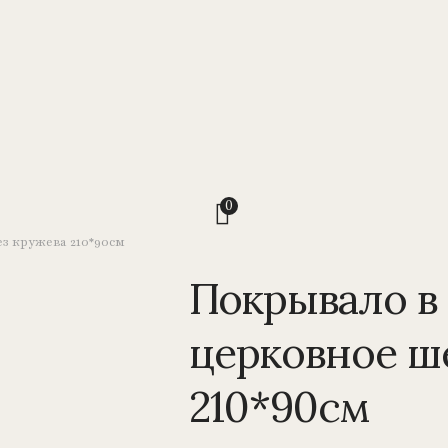
0
ез кружева 210*90см
Покрывало в г
церковное ш
210*90см