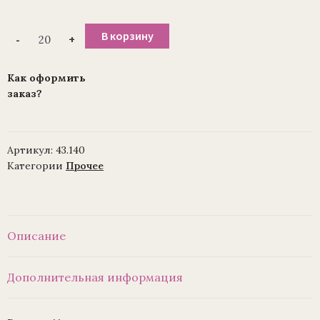
Количество
В корзину
-
+
товара
Лампада
D140
заливная
Как оформить
(уп./
заказ?
20
шт.)
Артикул:
43.140
Категории
Прочее
Описание
Дополнительная информация