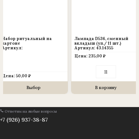
несколько
вариаций.
Опции
можно
выбрать
Набор ритуальный на
Лампада D536, сменный
на
картоне
вкладыш (уп./ 11 шт.)
Артикул:
Артикул: 43.14355
странице
Цена:
235,00
₽
товара.
Количество
товара
Цена:
50,00
₽
Лампада
D536,
сменный
Выбор
В корзину
вкладыш
(уп./
11
шт.)
Ответим на любые вопросы
+7 (926) 937-38-87