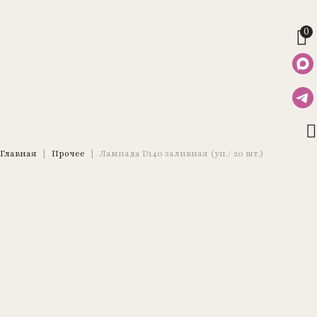
0
Главная
|
Прочее
|
Лампада D140 заливная (уп./ 20 шт.)