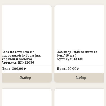
Этот
Этот
товар
товар
имеет
имеет
несколько
несколько
вариаций.
вариаций.
Опции
Опции
можно
можно
выбрать
выбрать
Ваза пластиковая с
Лампада D130 заливная
на
на
подставкой h=31 см (цв.
(уп./ 16 шт.)
черный и золото)
Артикул: 43.130
странице
странице
Артикул: ВП-22036
товара.
товара.
Цена:
300,00
₽
Цена:
90,00
₽
Выбор
Выбор
Этот
товар
имеет