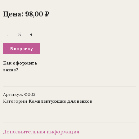
Цена:
98,00
₽
Количество
-
+
товара
Накладка
из
В корзину
фольги
«Щит,
герб
Как оформить
и
заказ?
меч»
53*24
см
(Уп./
5
Артикул:
Ф003
шт.)
Категории
Комплектующие для венков
Дополнительная информация