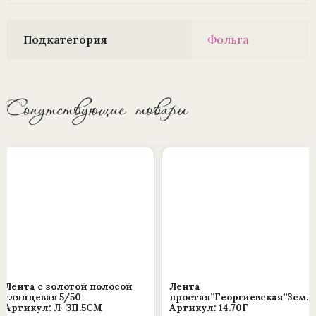
Подкатегория
Фольга
Сопутствующие товары
Этот
товар
имеет
несколько
вариаций.
Опции
можно
выбрать
Лента с золотой полосой
Лента
на
глянцевая 5/50
простая”Георгиевская”3см.
Артикул: Л-ЗП.5СМ
Артикул: 14.70Г
странице