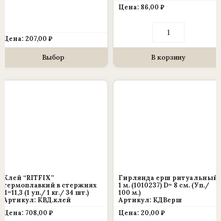
Цена:
86,00
₽
товара.
Количество
товара
Цена:
207,00
₽
Лента
простая”Георгие
Выбор
В корзину
Клей “RITFIX”
Гирлянда ерш ритуальный
термоплавкий в стержнях
1 м. (1010237) D= 8 см. (Уп./
d=11,3 (1 уп./ 1 кг./ 34 шт.)
100 м.)
Артикул: КВД.клей
Артикул: КДВерш
Цена:
708,00
₽
Цена:
20,00
₽