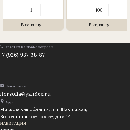
Количество
Количество
товара
товара
Клей
Гирлянда
“RITFIX”
ерш
термоплавкий
ритуальный
В корзину
В корзину
в
1
стержнях
м.
d=11,3
(1010237)
(1
D=
Ответим на любые вопросы
уп./
8
1
см.
+7 (926) 937-38-87
кг./
(Уп./
34
100
шт.)
м.)
Наша почта
florsofia@yandex.ru
Адрес
Московская область, пгт Шаховская,
Волочановское шоссе, дом 14
НАВИГАЦИЯ