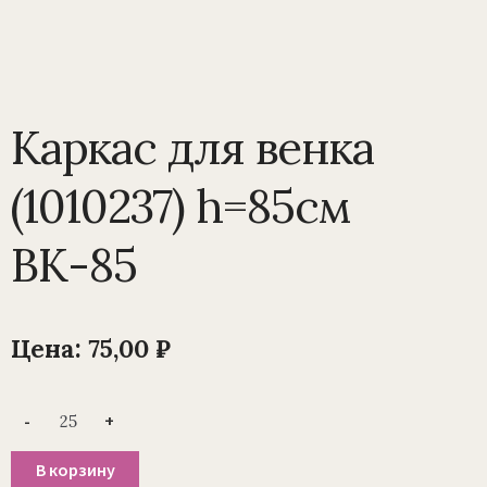
Каркас для венка
(1010237) h=85см
ВК-85
Цена:
75,00
₽
Количество
-
+
товара
Каркас
для
В корзину
венка