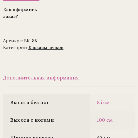
(1010237)
h=85см
Как оформить
ВК-85
заказ?
Артикул:
ВК-85
Категории
Каркасы венков
Дополнительная информация
Высота без ног
85 см
Высота с ногами
100 см
Ширина каркаса
42 см