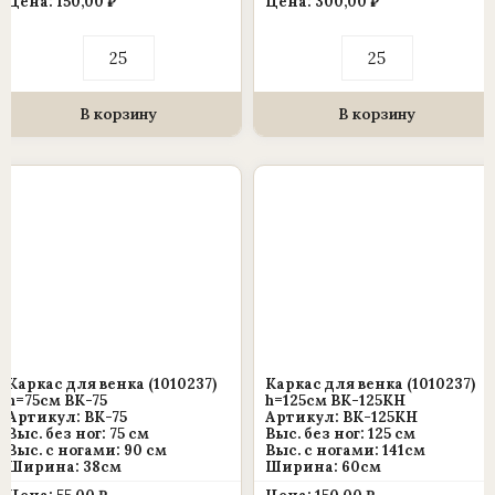
Цена:
150,00
₽
Цена:
300,00
₽
Количество
Количество
товара
товара
Каркас
Каркас
для
для
венка
венка
В корзину
В корзину
(1010237)
(1010237)
h=125см
h=150см
ВК-125
ВК-150
Каркас для венка (1010237)
Каркас для венка (1010237)
h=75см ВК-75
h=125см ВК-125КН
Артикул: ВК-75
Артикул: ВК-125КН
Выс. без ног: 75 см
Выс. без ног: 125 см
Выс. c ногами: 90 см
Выс. c ногами: 141см
Ширина: 38см
Ширина: 60см