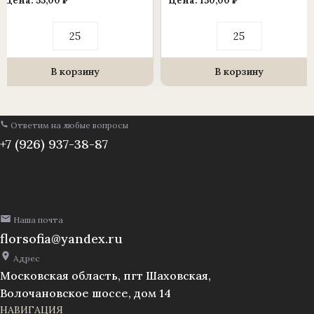
Цена:
55,00
₽
Цена:
150,00
₽
Количество
Количество
товара
товара
Каркас
Каркас
для
для
венка
венка
В корзину
В корзину
(1010237)
(1010237)
h=75см
h=125см
ВК-75
ВК-125КН
Ответим на любые вопросы
+7 (926) 937-38-87
Наша почта
florsofia@yandex.ru
Адрес
Московская область, пгт Шаховская,
Волочановское шоссе, дом 14
НАВИГАЦИЯ