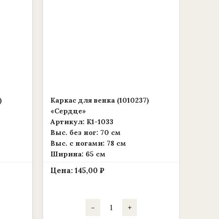
)
Каркас для венка (1010237)
«Сердце»
Артикул: К1-1033
Выс. без ног: 70 см
Выс. c ногами: 78 см
Ширина: 65 см
Цена:
145,00
₽
Количество
-
+
товара
Каркас