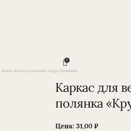
0
 венка (1010237) полянка «Круг средний»
Каркас для ве
полянка «Кр
Цена:
31,00
₽