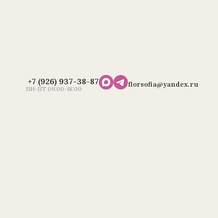
+7 (926) 937-38-87
florsofia@yandex.ru
ПН-ПТ 09:00-18:00