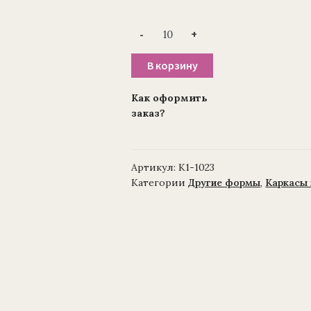
Количество
-
+
товара
Каркас
для
В корзину
венка
(1010237)
полянка
Как оформить
«Круг
заказ?
средний»
Артикул:
К1-1023
Категории
Другие формы
,
Каркасы 