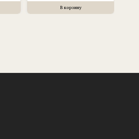
для
венка
В корзину
(1010237)
«Сердце»