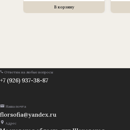
для
венка
В корзину
(1010237)
«Вазон
большой»
Ответим на любые вопросы
+7 (926) 937-38-87
Наша почта
florsofia@yandex.ru
Адрес