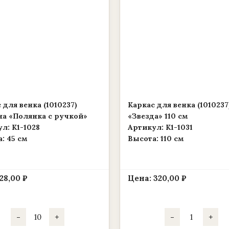
 для венка (1010237)
Каркас для венка (1010237
на «Полянка с ручкой»
«Звезда» 110 см
л: К1-1028
Артикул: К1-1031
: 45 см
Высота: 110 см
28,00
₽
Цена:
320,00
₽
Количество
Количество
-
+
-
+
товара
товара
Каркас
Каркас