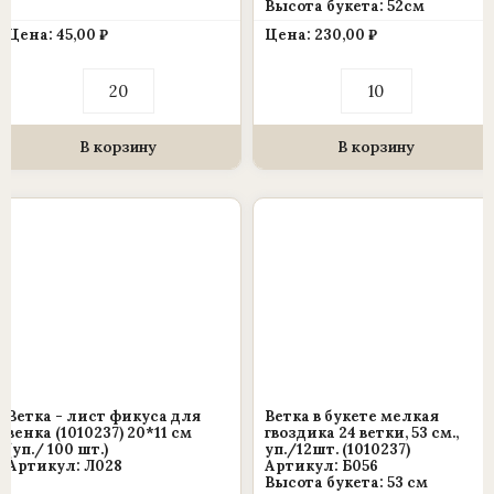
Высота букета: 52см
Цена:
45,00
₽
Цена:
230,00
₽
Количество
Количество
товара
товара
Ветка
Ветка
в
в
букете
букете
В корзину
В корзину
«Колоски
«Бархатные
с
бутоны
травкой»
роз
7веток,
с
48
добавкой»
см.,
11
уп./20шт.
веток,
(1010237)
52
см.,
уп./10шт.
(1010237)
Ветка - лист фикуса для
Ветка в букете мелкая
венка (1010237) 20*11 см
гвоздика 24 ветки, 53 см.,
(уп./ 100 шт.)
уп./12шт. (1010237)
Артикул: Л028
Артикул: Б056
Высота букета: 53 см