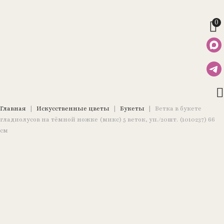
0
Главная
|
Искусственные цветы
|
Букеты
|
Ветка в букете
гладиолусов на тёмной ножке (микс) 5 веток, уп./20шт. (1010237) 66
см