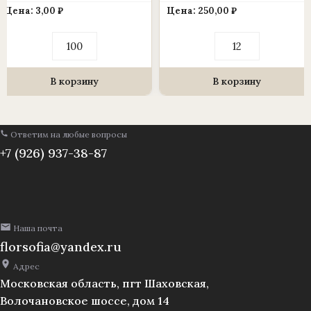
Цена:
3,00
₽
Цена:
250,00
₽
Количество
Количество
товара
товара
Ветка
Ветка
-
в
лист
букете
В корзину
В корзину
фикуса
мелкая
для
гвоздика
венка
24
(1010237)
ветки,
Ответим на любые вопросы
20*11
53
см
см.,
+7 (926) 937-38-87
(уп./
уп./12шт.
100
(1010237)
шт.)
Наша почта
florsofia@yandex.ru
Адрес
Московская область, пгт Шаховская,
Волочановское шоссе, дом 14