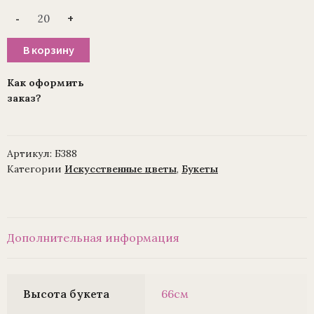
Количество
-
+
товара
Ветка
в
В корзину
букете
гладиолусов
на
Как оформить
тёмной
заказ?
ножке
(микс)
5
веток,
уп./20шт.
Артикул:
Б388
(1010237)
66
Категории
Искусственные цветы
,
Букеты
см
Дополнительная информация
Высота букета
66см