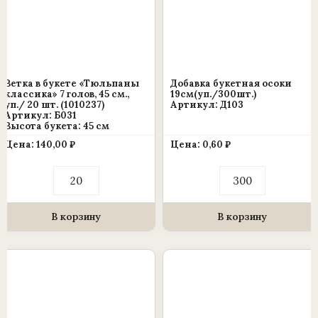
Ветка в букете «Тюльпаны
Добавка букетная осоки
классика» 7 голов, 45 см.,
19см(уп./300шт.)
уп./ 20 шт. (1010237)
Артикул: Д103
Артикул: Б031
Высота букета: 45 см
Цена:
140,00
₽
Цена:
0,60
₽
Количество
Количество
товара
товара
Ветка
Добавка
в
букетная
букете
осоки
В корзину
В корзину
«Тюльпаны
19см(уп./300шт.)
классика»
7
голов,
45
см.,
уп./
20