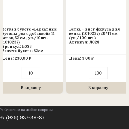
шт.
(1010237)
Ветка в букете «Бархатные
Ветка - лист фикуса для
бутоны роз с добавкой» 11
венка (1010237) 20*11 см
веток, 52 см., уп./10шт.
(уп./ 100 шт.)
(1010237)
Артикул: Л028
Артикул: Б083
Высота букета: 52см
Цена:
230,00
₽
Цена:
3,00
₽
Количество
Количество
товара
товара
Ветка
Ветка
в
-
букете
лист
В корзину
В корзину
«Бархатные
фикуса
бутоны
для
роз
венка
с
(1010237)
Ответим на любые вопросы
добавкой»
20*11
11
см
+7 (926) 937-38-87
веток,
(уп./
52
100
см.,
шт.)