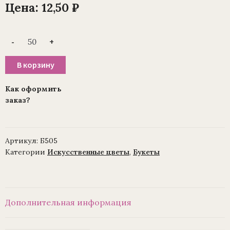
Цена:
12,50
₽
Количество
-
+
товара
Ветка
пластик
В корзину
цветок
для
венка
Как оформить
(1010237)
заказ?
19
см,
4
головы
(уп/50шт)
Артикул:
Б505
МИКС
Категории
Искусственные цветы
,
Букеты
Дополнительная информация