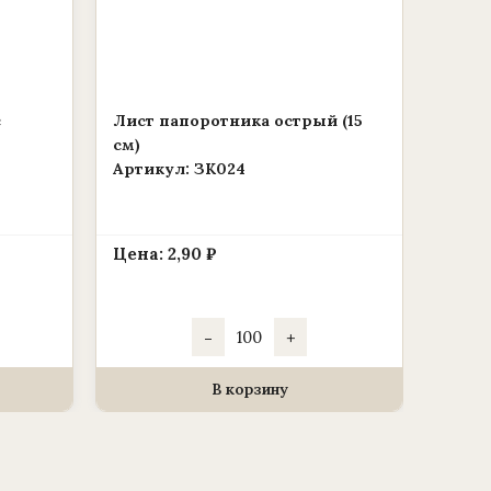
с
Лист папоротника острый (15
см)
Артикул: ЗК024
Цена:
2,90
₽
Количество
-
+
товара
Лист
папоротника
острый
В корзину
(15
см)