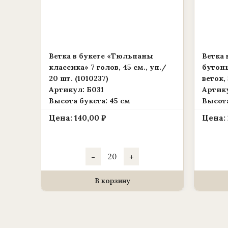
Ветка в букете «Тюльпаны
Ветка 
классика» 7 голов, 45 см., уп./
бутоны
20 шт. (1010237)
веток, 
Артикул: Б031
Артику
Высота букета: 45 см
Высота
Цена:
140,00
₽
Цена:
Количество
-
+
товара
Ветка
в
букете
В корзину
«Тюльпаны
классика»
7
голов,
45
см.,