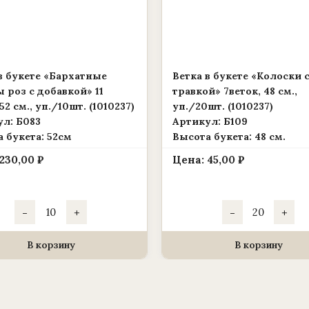
в букете «Бархатные
Ветка в букете «Колоски 
 роз с добавкой» 11
травкой» 7веток, 48 см.,
52 см., уп./10шт. (1010237)
уп./20шт. (1010237)
л: Б083
Артикул: Б109
 букета: 52см
Высота букета: 48 см.
230,00
₽
Цена:
45,00
₽
Количество
Количество
-
+
-
+
товара
товара
Ветка
Ветка
в
в
букете
букете
В корзину
В корзину
«Бархатные
«Колоски
бутоны
с
роз
травкой»
с
7веток,
добавкой»
48
11
см.,