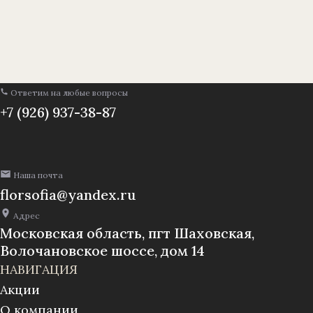
уп./
20
шт.
(1010237)
Ответим на любые вопросы
+7 (926) 937-38-87
Наша почта
florsofia@yandex.ru
Адрес
Московская область, пгт Шаховская,
Волочановское шоссе, дом 14
НАВИГАЦИЯ
Акции
О компании