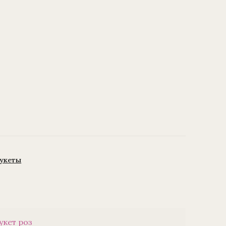
укеты
укет роз