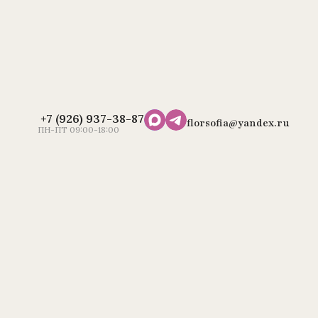
+7 (926) 937-38-87
florsofia@yandex.ru
ПН-ПТ 09:00-18:00