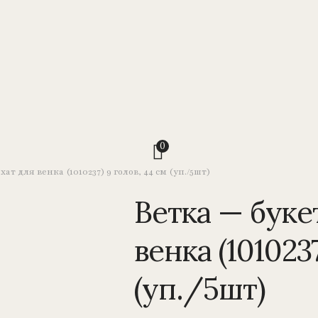
0
хат для венка (1010237) 9 голов, 44 см (уп./5шт)
Ветка — буке
венка (101023
(уп./5шт)