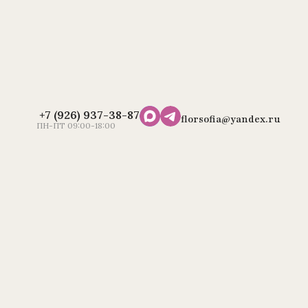
+7 (926) 937-38-87
florsofia@yandex.ru
ПН-ПТ 09:00-18:00