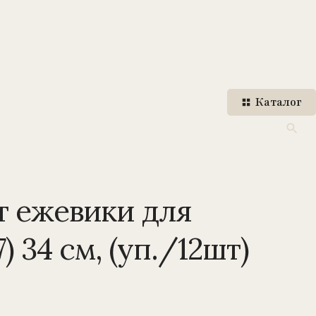
Каталог
т ежевики для
7) 34 см, (уп./12шт)