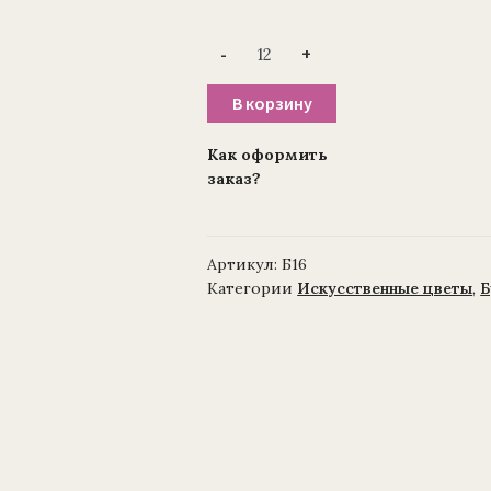
Количество
-
+
товара
Ветка
—
В корзину
букет
ежевики
для
Как оформить
венка
заказ?
(1010237)
34
см,
(уп./12шт)
Артикул:
Б16
Категории
Искусственные цветы
,
Б