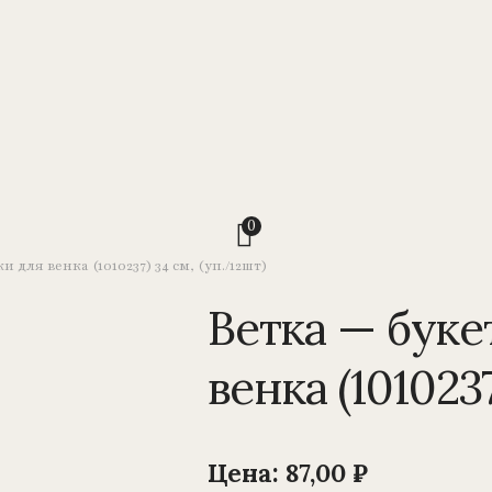
0
 для венка (1010237) 34 см, (уп./12шт)
Ветка — буке
венка (101023
Цена:
87,00
₽