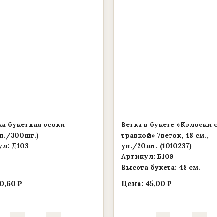
а букетная осоки
Ветка в букете «Колоски 
п./300шт.)
травкой» 7веток, 48 см.,
л: Д103
уп./20шт. (1010237)
Артикул: Б109
Высота букета: 48 см.
0,60
₽
Цена:
45,00
₽
Количество
Количество