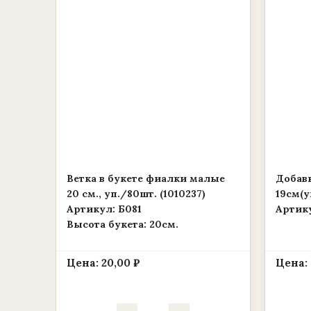
Ветка в букете фиалки малые
Добавк
20 см., уп./80шт. (1010237)
19см(у
Артикул: Б081
Артику
Высота букета: 20см.
Цена:
20,00
₽
Цена:
Количество