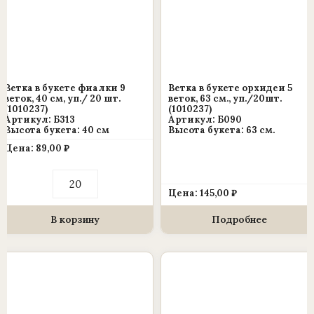
Ветка в букете фиалки 9
Ветка в букете орхидеи 5
веток, 40 см, уп./ 20 шт.
веток, 63 см., уп./20шт.
(1010237)
(1010237)
Артикул: Б313
Артикул: Б090
Высота букета: 40 см
Высота букета: 63 см.
Цена:
89,00
₽
Количество
товара
Цена:
145,00
₽
Ветка
в
букете
В корзину
Подробнее
фиалки
9
веток,
40
см,
уп./
20
шт.