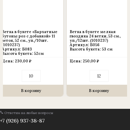
(1010237)
Ветка в букете «Бархатные
Ветка в букете мелкая
бутоны роз с добавкой» 11
гвоздика 24 ветки, 53 см.,
веток, 52 см., уп./10шт.
уп./12шт. (1010237)
(1010237)
Артикул: Б056
Артикул: Б083
Высота букета: 53 см
Высота букета: 52см
Цена:
230,00
₽
Цена:
250,00
₽
Количество
Количество
товара
товара
Ветка
Ветка
в
в
букете
букете
В корзину
В корзину
«Бархатные
мелкая
бутоны
гвоздика
роз
24
с
ветки,
Ответим на любые вопросы
добавкой»
53
11
см.,
+7 (926) 937-38-87
веток,
уп./12шт.
52
(1010237)