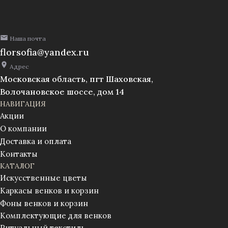
см.,
уп./10шт.
(1010237)
Наша почта
florsofia@yandex.ru
Адрес
Московская область, пгт Шаховская,
Волочановское шоссе, дом 14
НАВИГАЦИЯ
Акции
О компании
Доставка и оплата
Контакты
КАТАЛОГ
Искусственные цветы
Каркасы венков и корзин
Фоны венков и корзин
Комплектующие для венков
Ритуальный текстиль