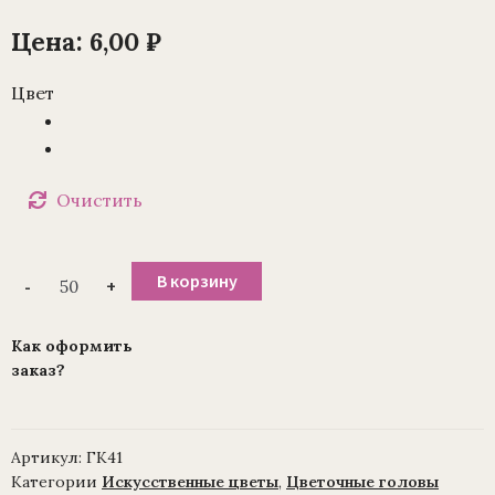
Цена:
6,00
₽
Цвет
Очистить
Количество
В корзину
-
+
товара
Бутон
розы
«Анжела»
Как оформить
8
заказ?
х
8,5
см
(уп./50шт)
Артикул:
ГК41
Категории
Искусственные цветы
,
Цветочные головы