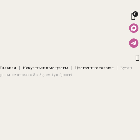
0
Главная
|
Искусственные цветы
|
Цветочные головы
|
Бутон
розы «Анжела» 8 х 8,5 см (уп./50шт)