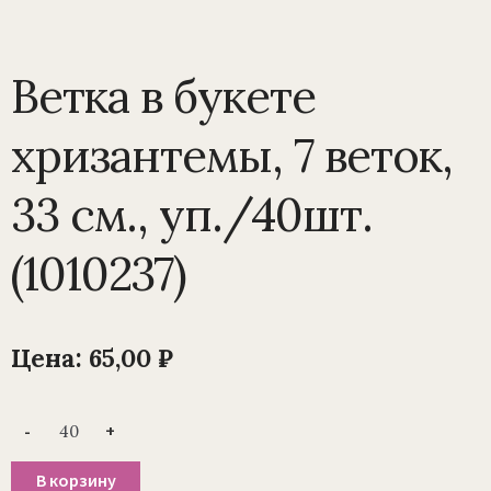
Ветка в букете
хризантемы, 7 веток,
33 см., уп./40шт.
(1010237)
Цена:
65,00
₽
Количество
-
+
товара
Ветка
в
В корзину
букете