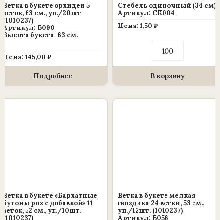
Ветка в букете орхидеи 5
Стебель одиночный (34 см)
веток, 63 см., уп./20шт.
Артикул: СК004
(1010237)
Цена:
1,50
₽
Артикул: Б090
Высота букета: 63 см.
Количество
товара
Цена:
145,00
₽
Стебель
одиночный
(34
Подробнее
В корзину
см)
Ветка в букете «Бархатные
Ветка в букете мелкая
бутоны роз с добавкой» 11
гвоздика 24 ветки, 53 см.,
веток, 52 см., уп./10шт.
уп./12шт. (1010237)
(1010237)
Артикул: Б056