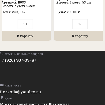
Артикул: Б083
Высота букета: 53 см
Высота букета: 52см
Цена:
230,00
₽
Цена:
250,00
₽
Количество
Количество
товара
товара
Ветка
Ветка
в
в
букете
букете
В корзину
В корзину
«Бархатные
мелкая
бутоны
гвоздика
роз
24
с
ветки,
Ответим на любые вопросы
добавкой»
53
11
см.,
+7 (926) 937-38-87
веток,
уп./12шт.
52
(1010237)
см.,
уп./10шт.
(1010237)
Наша почта
florsofia@yandex.ru
Адрес
Московская область, пгт Шаховская,