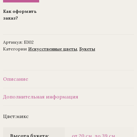
хризантемы,
7
Как оформить
веток,
заказ?
33
см.,
уп./40шт.
(1010237)
Артикул:
Б302
Категории
Искусственные цветы
,
Букеты
Описание
Дополнительная информация
Цвет:микс
Высота букета:
от 20 см. до 39 см.