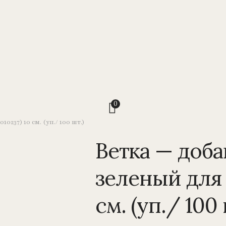
0
0237) 10 см. (уп./ 100 шт.)
Ветка — доба
зеленый для в
см. (уп./ 100 