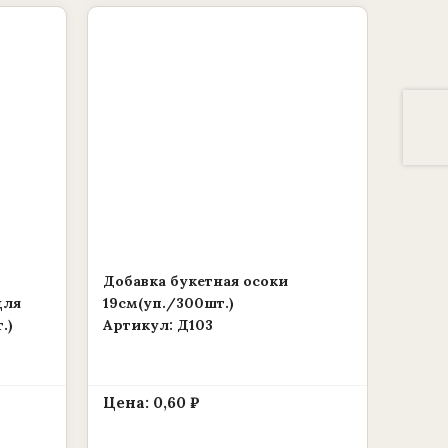
Добавка букетная осоки
для
19см(уп./300шт.)
.)
Артикул: Д103
Цена:
0,60
₽