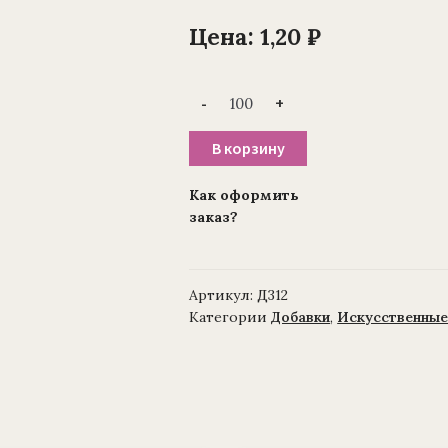
Цена:
1,20
₽
Количество
-
+
товара
Ветка
-
В корзину
добавка
ноготок
зеленый
Как оформить
для
заказ?
венка
(1010237)
10
см.
(уп./
Артикул:
Д312
100
шт.)
Категории
Добавки
,
Искусственные