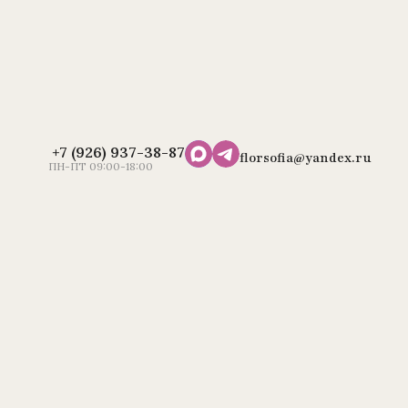
+7 (926) 937-38-87
florsofia@yandex.ru
ПН-ПТ 09:00-18:00