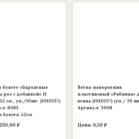
в букете «Бархатные
Ветка-папоротник
 роз с добавкой» 11
пластиковый «Рябинка» 
52 см., уп./10шт. (1010237)
венка (1010237) (уп./ 20 шт
л: Б083
Артикул: З008
 букета: 52см
230,00
₽
Цена:
6,50
₽