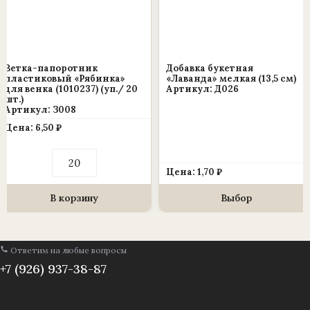
вариаций.
Опции
можно
выбрать
Ветка-папоротник
Добавка букетная
на
пластиковый «Рябинка»
«Лаванда» мелкая (13,5 см)
для венка (1010237) (уп./ 20
Артикул: Д026
странице
шт.)
Артикул: З008
товара.
Цена:
6,50
₽
Количество
товара
Цена:
1,70
₽
Ветка-
папоротник
пластиковый
В корзину
Выбор
«Рябинка»
для
венка
(1010237)
Ответим на любые вопросы
(уп./
20
+7 (926) 937-38-87
шт.)