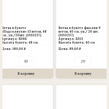
Ветка в букете
Ветка в букете фиалки 9
«Подсолнухи» 13 веток, 48
веток, 40 см, уп./ 20 шт.
см., уп./20шт. (1010237)
(1010237)
Артикул: Б066
Артикул: Б313
Высота букета: 48 см.
Высота букета: 40 см
Цена:
180,00
₽
Цена:
89,00
₽
Количество
Количество
товара
товара
Ветка
Ветка
в
в
букете
букете
В корзину
В корзину
«Подсолнухи»
фиалки
13
9
веток,
веток,
Этот
48
40
см.,
см,
товар
уп./20шт.
уп./
имеет
(1010237)
20
шт.
несколько
(1010237)