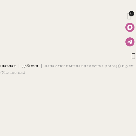
0
Главная
|
Добавки
|
Лапа елки пышная для венка (1010237) 11,5 см.
(Уп./ 100 шт.)