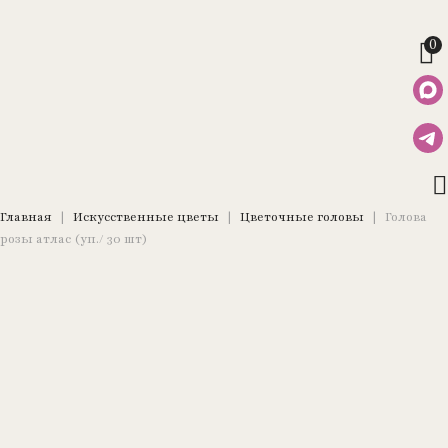
0
Главная
|
Искусственные цветы
|
Цветочные головы
|
Голова
розы атлас (уп./ 30 шт)