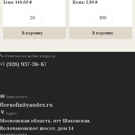
Цена:
140,00
₽
Цена:
2,90
₽
Количество
Количество
товара
товара
Ветка
Лист
в
папоротника
букете
острый
В корзину
В корзину
гортензии
(15
5
см)
веток,
44
Ответим на любые вопросы
см.,
уп./20шт.
+7 (926) 937-38-87
(1010237)
Наша почта
florsofia@yandex.ru
Адрес
Московская область, пгт Шаховская,
Волочановское шоссе, дом 14