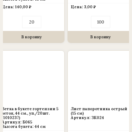
Цена:
140,00
₽
Цена:
3,00
₽
Количество
Количество
товара
товара
Ветка
Ветка
в
-
букете
лист
В корзину
В корзину
«Тюльпаны
фикуса
классика»
для
7
венка
голов,
(1010237)
45
20*11
см.,
см
уп./
(уп./
20
100
шт.
шт.)
(1010237)
Ветка в букете гортензии 5
Лист папоротника острый
веток, 44 см., уп./20шт.
(15 см)
(1010237)
Артикул: ЗК024
Артикул: Б065
Высота букета: 44 см