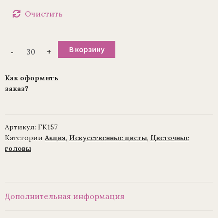
Очистить
Количество
В корзину
-
+
товара
Голова
розы
атлас
Как оформить
(уп./
заказ?
30
шт)
Артикул:
ГК157
Категории
Акция
,
Искусственные цветы
,
Цветочные
головы
Дополнительная информация